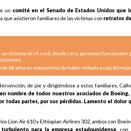
te un
comité en el Senado de Estados Unidos que i
la que asistieron familiares de las víctimas con
retratos d
: un sistema de IA creó, desde cero, genomas funcionales 
esistentes
a de 68 años es sospechoso de haber violado a casi 60 muje
ervención, de pie y dirigiéndose a estos familiares, Calh
 en nombre de todos nuestros asociados de Boeing,
or todas partes, por sus pérdidas. Lamento el dolor
elos Lion Air 610 y Ethiopian Airlines 302, ambos con Boe
 turbulento para la empresa estadounidense
, con