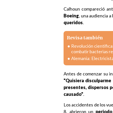
Calhoun compareció an
Boeing
, una audiencia a 
queridos
.
Revisa también
Revolución científica
combatir bacterias r
Alemania: Electricist
Antes de comenzar su int
"Quisiera disculparme
presentes, dispersos p
causado"
.
Los accidentes de los vu
8, abrieron un
periodo