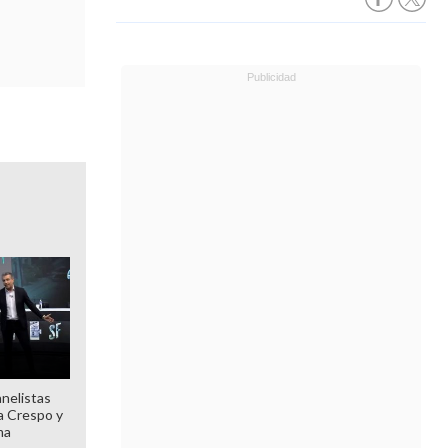
anelistas
 a Crespo y
ma