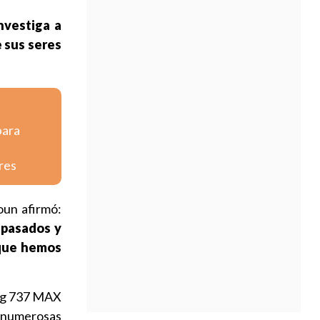
nvestiga a
e sus seres
para
res
oun afirmó:
 pasados y
 que hemos
ing 737 MAX
 numerosas