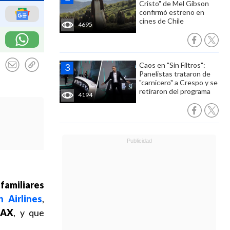
Cristo" de Mel Gibson
confirmó estreno en
cines de Chile
4695
Caos en "Sin Filtros":
Panelistas trataron de
"carnicero" a Crespo y se
retiraron del programa
4194
s
familiares
n Airlines
,
MAX
, y que