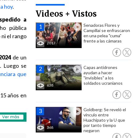
ta hoy
.
Videos + Vistos
spedido a
Senadoras Flores y
o pública
Campillai se enfrascaron
ni el rango
en una pelea "cuma"
frente a las cámaras
2017
2024
de un
l. Luego se
Capas antidrones
ayudan a hacer
nciara que
"invisibles" a los
soldados ucranianos
638
 15 años en
Goldberg: Se reveló el
vínculo entre
Huachipato y la U que
por tanto tiempo
368
negaron