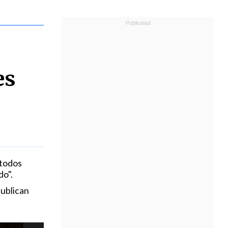
es
 todos
do".
publican