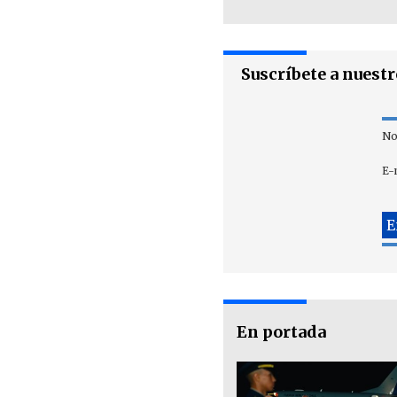
Suscríbete a nuest
No
E-
En portada