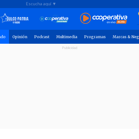
Escucha aquí ▼
ndo
Opinión
Podcast
Multimedia
Programas
Marcas & Neg