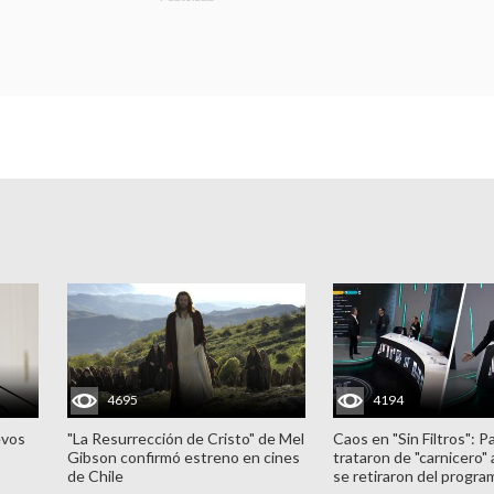
4695
4194
evos
"La Resurrección de Cristo" de Mel
Caos en "Sin Filtros": P
Gibson confirmó estreno en cines
trataron de "carnicero"
de Chile
se retiraron del progra