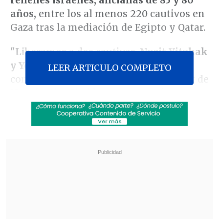
años,
entre los al menos 220 cautivos en
Gaza tras la mediación de Egipto y Qatar.
"Liberamos a dos cautivas,
Nurit Yitzhak
y Yochved Lifshitz
", dijo en un
LEER ARTICULO COMPLETO
comunicado el portavoz del ala militar de
Hamás, Abu Obeida, que aseguró que su
liberación se produce "por
razones
humanitarias imperiosas y
satisfactorias
", después de la mediación
de Egipto y Qatar, usuales mediadores
entre Hamás y las autoridades israelíes.
Revisa también
El tifón Dolphin obligó a evacuar a más de