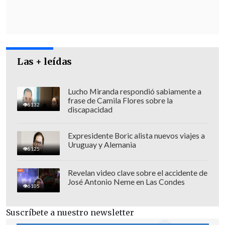
puesta en libertad de las dos rehenes,
que han sido trasladadas a Egipto tras
17 días de cautiverio,
después de ser
capturadas el 7 de octubre, cuando
Hamás lanzó el ataque contra Israel que
Las + leídas
incluyó una incursión terrestre e hizo
estallar la guerra.
Lucho Miranda respondió sabiamente a
frase de Camila Flores sobre la
8132
discapacidad
Expresidente Boric alista nuevos viajes a
Uruguay y Alemania
8125
Revelan video clave sobre el accidente de
José Antonio Neme en Las Condes
6105
Suscríbete a nuestro newsletter