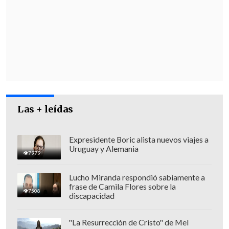
escolares presentes en el acto oficial.
"
Si yo tenía los recursos y no pagué lo
que debía, eso afecta el desarrollo y
progreso de la nación",
sostuvo el Jefe de
Estado, que afirmó que Chile, durante los
últimos años, "se optó por la educación
superior porque necesitamos potenciar
Las + leídas
nuestro capital humano, pero quizás
desprotegimos a los más pequeños no
dándoles los recursos necesarios".
Expresidente Boric alista nuevos viajes a
Uruguay y Alemania
7979
Lucho Miranda respondió sabiamente a
frase de Camila Flores sobre la
7508
discapacidad
"La Resurrección de Cristo" de Mel