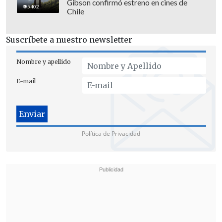
Gibson confirmó estreno en cines de
5402
Chile
Suscríbete a nuestro newsletter
Nombre y apellido
E-mail
Kast recordó que
"se les dio oportunidad
a las personas que tenían altos
ingresos"
para regularizar las deudas.
Política de Privacidad
"Veamos a aquellas personas que están
diciendo que se les embargó todo, si se
acercaron alguna vez a la Tesorería o
no
; si sabían o no que tenían una deuda,
o si escucharon los mensajes políticos",
apuntó el Presidente, asegurando que