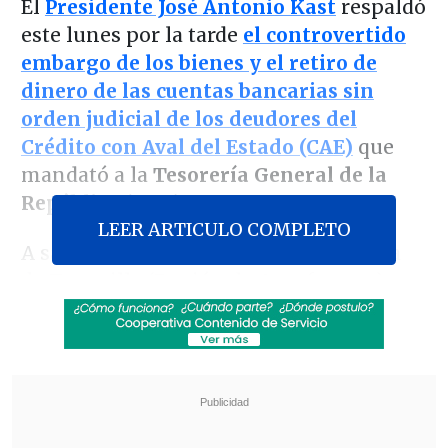
El
Presidente José Antonio Kast
respaldó
este lunes por la tarde
el controvertido
embargo de los bienes y el retiro de
dinero de las cuentas bancarias sin
orden judicial de los deudores del
Crédito con Aval del Estado (CAE)
que
mandató a la
Tesorería General de la
República (TGR).
LEER ARTICULO COMPLETO
A salida de una actividad en la comuna
de Tocopilla (Región de Antofagasta), en
el marco de
su gira por el extremo norte
del país
, el Mandatario apeló a la
responsabilidad individual y a la
necesidad de recursos para la primera
infancia, frente a
las críticas que tildan la