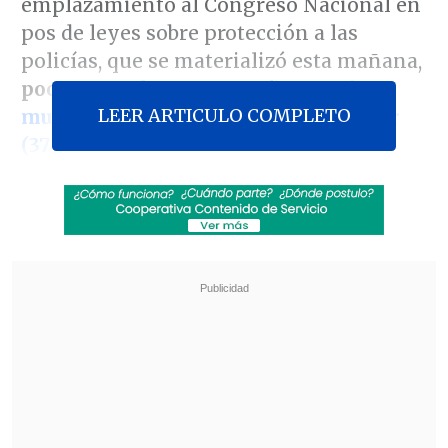
emplazamiento al Congreso Nacional en
pos de leyes sobre protección a las
policías, que se materializó esta mañana,
poco antes de que se confirmara
la
LEER ARTICULO COMPLETO
muerte del cabo primero Álex Salazar
(37)
.
Yáñez había visitado ayer al carabinero,
que permanecía internado en el Hospital
Regional de Concepción, entonces con
riesgo vital y sin respuesta neurológica,
producto de un atropello intencional del
que fue víctima la madrugada del
domingo durante una fiscalización a un
local de expendio de bebidas alcohólicas
que estaba funcionando fuera de horario
en el Barrio Estación, en el centro