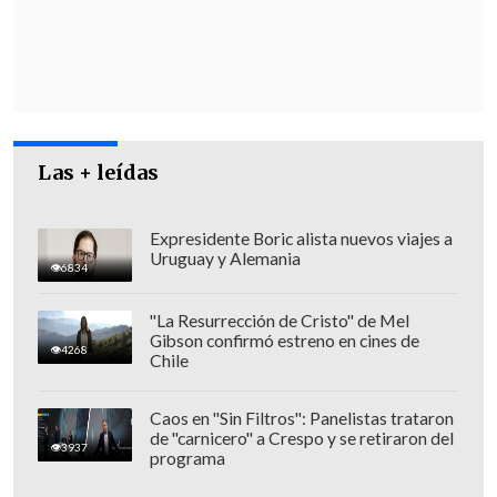
Metropolitano.
Las + leídas
Expresidente Boric alista nuevos viajes a
Uruguay y Alemania
6834
"La Resurrección de Cristo" de Mel
Gibson confirmó estreno en cines de
4268
Chile
En una carta, Daniel Jadue aclaró que su
Caos en "Sin Filtros": Panelistas trataron
de "carnicero" a Crespo y se retiraron del
renuncia es
"irrevocable"
y efectiva
3937
programa
desde el
31 de octubre.