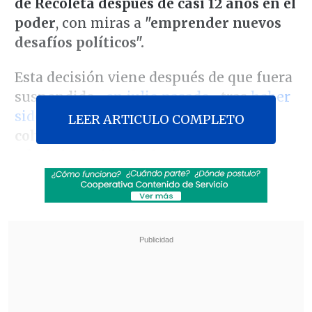
de Recoleta después de casi 12 años en el
poder
, con miras a
"emprender nuevos
desafíos políticos".
Esta decisión viene después de que fuera
suspendido -
en julio pasado
- tras
haber
sido formalizado
por los delitos de
LEER ARTICULO COMPLETO
cohecho, fraude al fisco, estafa y
administración desleal
, que
presuntamente cometió cuando
encabezaba la extinta Asociación
Chilena de Farmacias Populares
(Achifarp).
Revisa también
Nuevo plan para corredores de transporte