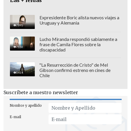
Las + leídas
Expresidente Boric alista nuevos viajes a
Uruguay y Alemania
7993
Lucho Miranda respondió sabiamente a
frase de Camila Flores sobre la
7550
discapacidad
"La Resurrección de Cristo" de Mel
Gibson confirmó estreno en cines de
5414
Chile
Suscríbete a nuestro newsletter
En el detalle, la ministra enfatizó que
"nos parece que hay que dar esa
Nombre y apellido
discusión y lo que
se va a proponer es un
E-mail
proyecto de legalización
. ¿Por qué no