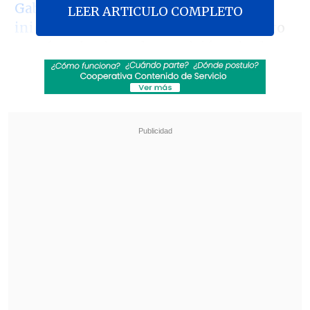
Gabriel Boric anunció el envío de la
LEER ARTICULO COMPLETO
iniciativa al Congreso
, lo que inmediato
causó molestia en la oposición e incluso
un grupo de parlamentarios se retiró del
Salón de Honor en muestra de rechazo.
Revisa también
Escolta del exministro Cordero frustró a
disparos un portonazo en Vitacura
Incendio en domicilio provocó la muerte de
dos adultos mayores en Recoleta
Hoy, con el debate abierto, la ministra
Orellana explicó en
Una Nueva Mañana
que "esto lo vamos a hacer
acompañado