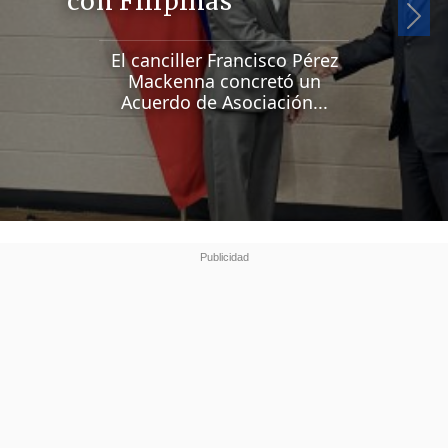
con Filipinas
Si
El canciller Francisco Pérez
Mackenna concretó un
Acuerdo de Asociación...