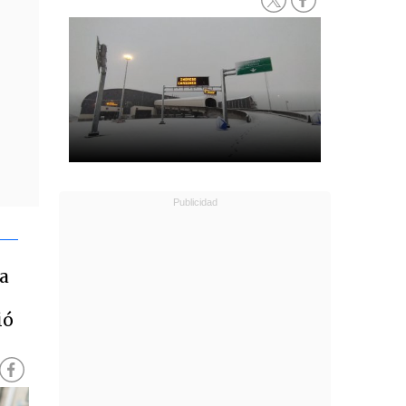
ía
ió