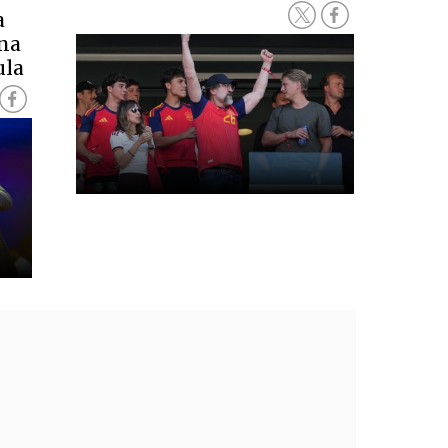
a
na
ula