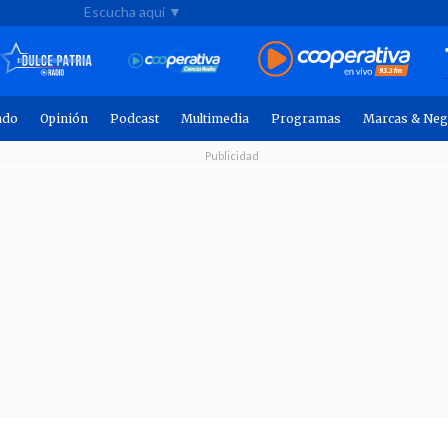
Escucha aquí ▼
ndo
Opinión
Podcast
Multimedia
Programas
Marcas & Neg