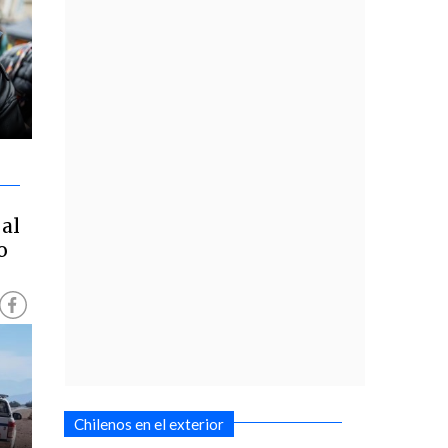
al
o
Chilenos en el exterior