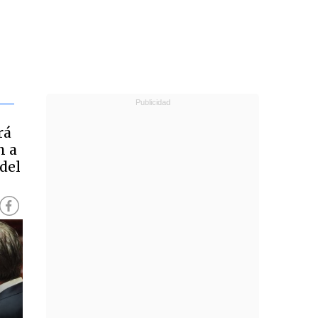
rá
n a
del