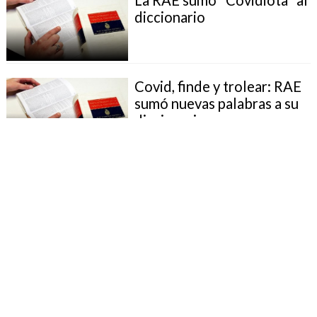
diccionario
Covid, finde y trolear: RAE
sumó nuevas palabras a su
diccionario
La RAE incluyó en su
observatorio de palabras el
pronombre "elle"
"Emoji" fue elegida la
palabra del año