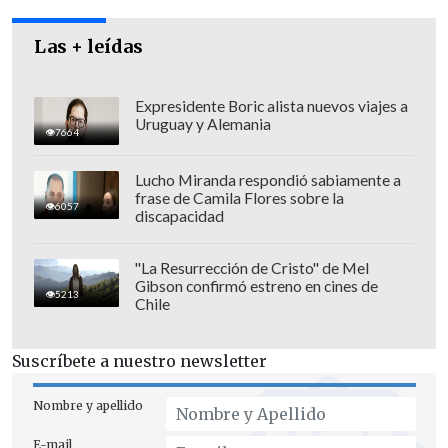
Las + leídas
Expresidente Boric alista nuevos viajes a
Uruguay y Alemania
7664
Lucho Miranda respondió sabiamente a
frase de Camila Flores sobre la
6057
discapacidad
"Este es un tema de coherencia que
"La Resurrección de Cristo" de Mel
Gibson confirmó estreno en cines de
tiene que resolver la Alianza ante la
5213
Chile
opinión pública",
agregó.
Suscríbete a nuestro newsletter
Rolando Jiménez aseveró que este
miércoles presentará en el Congreso un
Nombre y apellido
proyecto de ley, a su juicio, casi idéntico a
E-mail