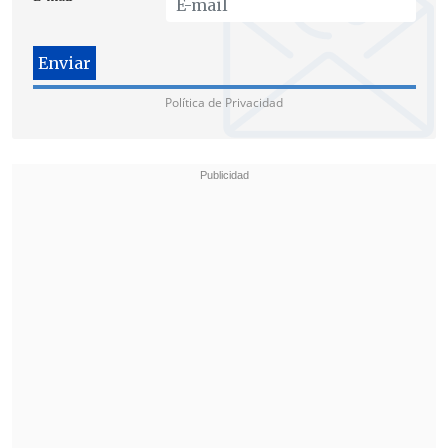
los planteamientos de los
parlamentarios de derecha, por lo que
espera que el apoyo no se quede sólo en
el discurso.
Política de Privacidad
"Cuando presentemos el proyecto van a
quedar las condiciones que este discurso
se concrete en el Congreso",
declaró.
"Nosotros insistimos que tenemos un
proyecto de ley elaborado casi idéntico
a los planteamientos de los
parlamentarios, por lo cual si las dos
propuestas son muy similares no veo
ninguna razón para que la Alianza
desde mañana respalde la discusión en
el Congreso del pacto de unión civil",