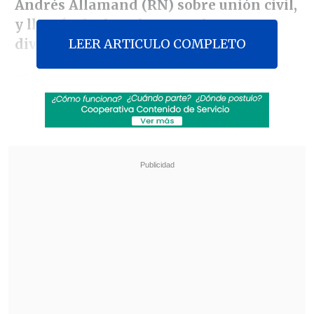
Andrés Allamand (RN) sobre unión civil,
y llamó a la derecha a resolver sus
LEER ARTICULO COMPLETO
divergencias sobre este tema.
El dirigente valoró que el senador
gremialista -un férreo opositor a
reconocer los derechos de las minorías
sexuales y su igualdad jurídica, según
señaló-, haya presentado un documento
donde se protege la orientación sexual.
Revisa también
Tras exitoso ahorro de energía, la NASA
extendió la vida útil de la Voyager 2
Niña de 11 años murió por hantavirus en
Rengo