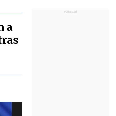
n a
tras