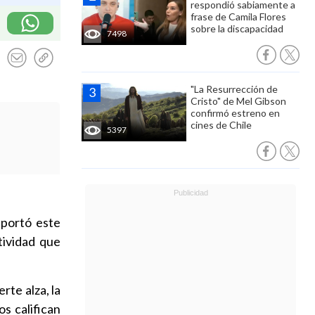
respondió sabiamente a
frase de Camila Flores
sobre la discapacidad
7498
"La Resurrección de
Cristo" de Mel Gibson
confirmó estreno en
cines de Chile
5397
eportó este
tividad que
rte alza, la
s califican