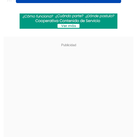
solo un punto de la zona de descenso
.
Por su parte, los "tanos" buscan
mantener viva la ilusión de pelear por el
título,
ya que ocupan la cuarta posición
con 34 puntos, a 10 unidades del líder
.
Revisa también
Los resultados de la fecha 18 en la Liga de
Primera
Ben Brereton tendrá una prueba de fuego
para seguir en Southampton
En la jornada anterior,
Deportes Limache
cayó por 2-1 ante el puntero Coquimbo