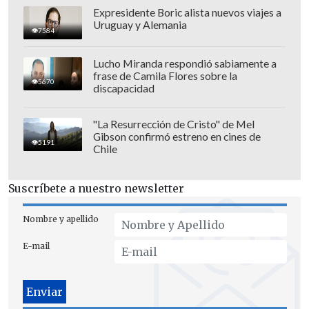
Expresidente Boric alista nuevos viajes a
Uruguay y Alemania
7584
Lucho Miranda respondió sabiamente a
frase de Camila Flores sobre la
5670
discapacidad
"La Resurrección de Cristo" de Mel
Gibson confirmó estreno en cines de
El partido está programado para las 19:00
5191
Chile
horas (23:00 GMT) y podrás seguir todos
los detalles de este encuentro
a través
Suscríbete a nuestro newsletter
del Marcador Virtual de Cooperativa.cl
-
Nombre y apellido
E-mail