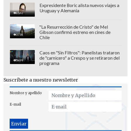
¿De que les guste la película en la que
Expresidente Boric alista nuevos viajes a
Uruguay y Alemania
saliste? Realmente no hay nada mejor",
6162
reflexionó en una entrevista con
Vogue
"La Resurrección de Cristo" de Mel
en 2020.
Gibson confirmó estreno en cines de
3738
Chile
Caos en "Sin Filtros": Panelistas trataron
de "carnicero" a Crespo y se retiraron del
3499
programa
Suscríbete a nuestro newsletter
Nombre y apellido
E-mail