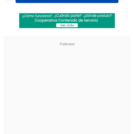
ama de
'Ni idea'
y de Cher", compartió
Silverstone con visible entusiasmo. La
producción contará con la participación
clave de
Amy Heckerling
, directora y
guionista del filme de 1995, junto a los
creadores de
"Gossip Girl"
,
Josh
Schwartz
y
Stephanie Savage
, lo que
garantiza una mezcla entre nostalgia y
una mirada contemporánea.
Revisa también
Karol G incluirá colaboraciones con Bruno
Mars y Drake en su nuevo disco
"Pidió perdón de rodillas": Revelan
desgarradores testimonios sobre las últimas