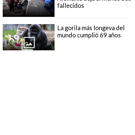
fallecidos
La gorila más longeva del
mundo cumplió 69 años
Alemanes de hasta 45 años
necesitarán permiso de las
FF.AA. para salir del país
por más de tres meses
Un lobo atacó a una mujer
en plena zona comercial de
Hamburgo