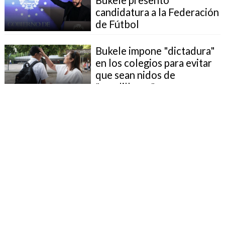
candidatura a la Federación
de Fútbol
Bukele impone "dictadura"
en los colegios para evitar
que sean nidos de
"pandilleros"
ONG entregará informe a la
CPI por presos muertos
bajo régimen de Bukele
Ideas Republicanas:
"Bukele, hoy día, es un
dictador en potencia"