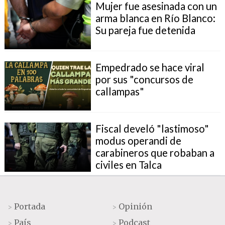
Mujer fue asesinada con un
arma blanca en Río Blanco:
Su pareja fue detenida
Empedrado se hace viral
por sus "concursos de
callampas"
Fiscal develó "lastimoso"
modus operandi de
carabineros que robaban a
civiles en Talca
Portada
Opinión
>
>
País
Podcast
>
>