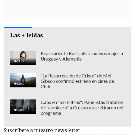
al que piensa distinto y es indiferente
ante el exilio más grande del mundo
sólo comparable con el de Siria
producto de una guerra
", sostuvo Boric.
Las + leídas
Expresidente Boric alista nuevos viajes a
Uruguay y Alemania
6310
"La Resurrección de Cristo" de Mel
Gibson confirmó estreno en cines de
3861
Chile
Caos en "Sin Filtros": Panelistas trataron
de "carnicero" a Crespo y se retiraron del
3585
programa
Suscríbete a nuestro newsletter