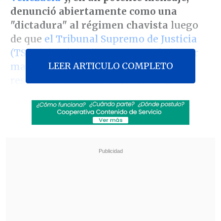
denunció abiertamente como una
"dictadura" al régimen chavista
luego
de que
el Tribunal Supremo de Justicia
(TSJ) del país caribeño -controlado por
LEER ARTICULO COMPLETO
magistrados afines- confirmara los
resultados oficiales
de la elección del
pasado 28 de julio.
"Hoy el TSJ de Venezuela termina de
consolidar el fraude
. El régimen de
Maduro obviamente acoge con
entusiasmo su
sentencia que estará
signada por la infamia
", comenzó
fustigando el Mandatario chileno en una
publicación en redes sociales.