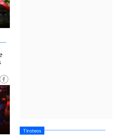
e
s
U
Tiroteos