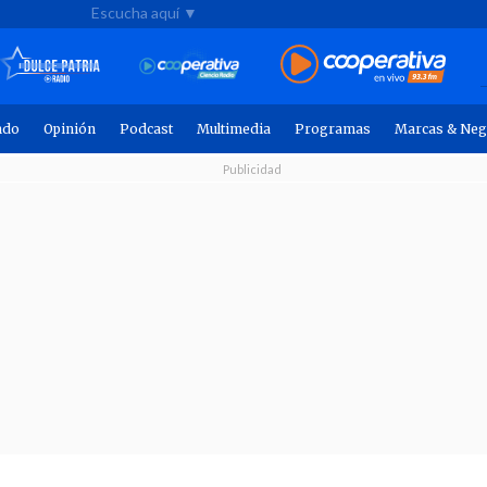
Escucha aquí ▼
ndo
Opinión
Podcast
Multimedia
Programas
Marcas & Neg