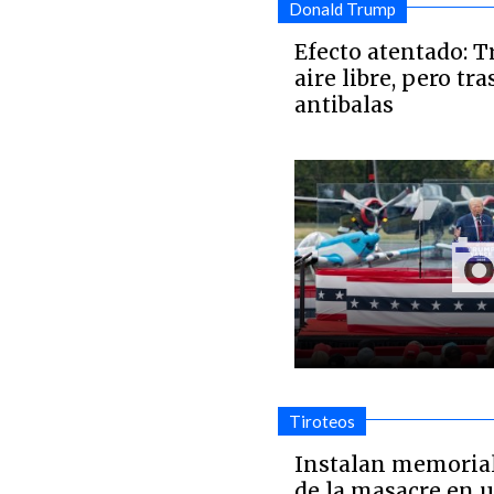
Donald Trump
Efecto atentado: T
aire libre, pero tra
antibalas
Tiroteos
Instalan memorial
de la masacre en u