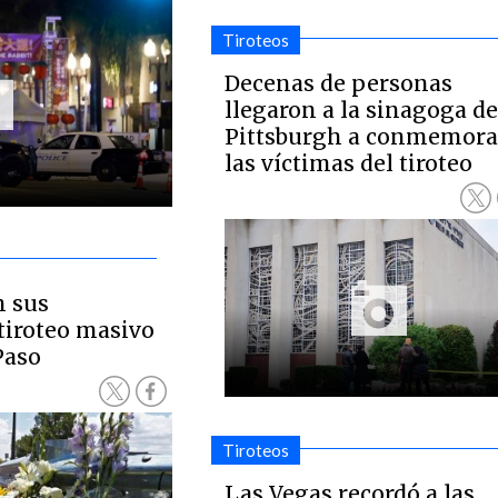
Tiroteos
Decenas de personas
llegaron a la sinagoga d
Pittsburgh a conmemora
las víctimas del tiroteo
n sus
tiroteo masivo
Paso
Tiroteos
Las Vegas recordó a las