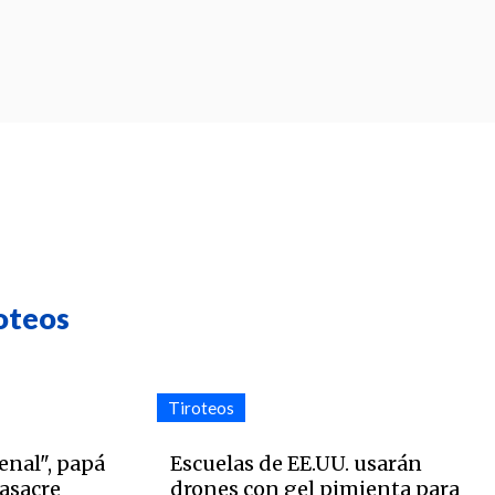
oteos
Tiroteos
enal", papá
Escuelas de EE.UU. usarán
asacre
drones con gel pimienta para