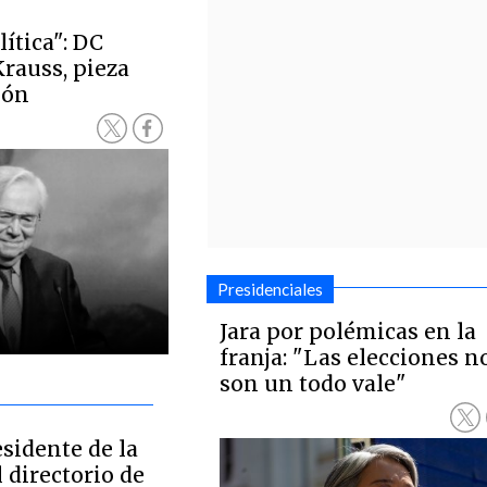
ítica": DC
Krauss, pieza
ión
Presidenciales
Jara por polémicas en la
franja: "Las elecciones n
son un todo vale"
esidente de la
 directorio de