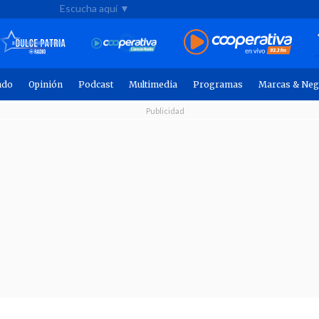
Escucha aquí ▼
ndo
Opinión
Podcast
Multimedia
Programas
Marcas & Neg