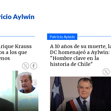
ricio Aylwin
Patricio Aylwin
nrique Krauss
A 10 años de su muerte, l
os a los que
DC homenajeó a Aylwin:
enos
"Hombre clave en la
historia de Chile"