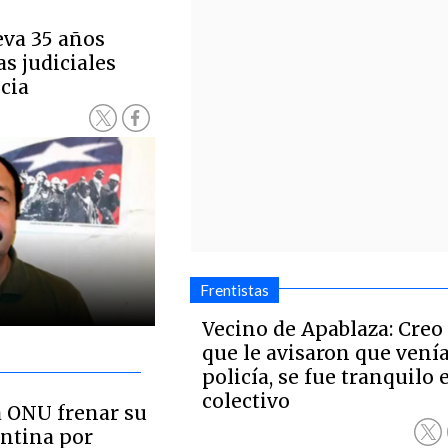
eva 35 años
s judiciales
icia
Frentistas
Vecino de Apablaza: Creo
que le avisaron que venía
policía, se fue tranquilo 
colectivo
a ONU frenar su
ntina por