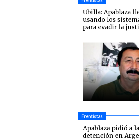
Frentistas
Ubilla: Apablaza ll
usando los sistema
para evadir la just
Frentistas
Apablaza pidió a l
detención en Arge