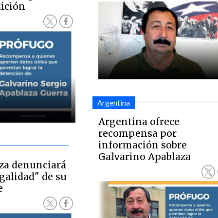
dición
Argentina
Argentina ofrece
recompensa por
información sobre
Galvarino Apablaza
za denunciará
egalidad" de su
e