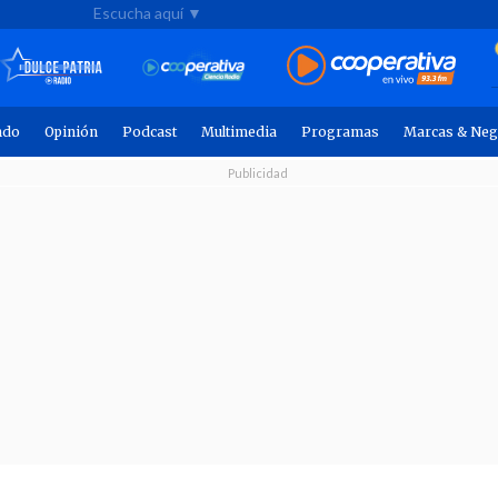
Escucha aquí ▼
ndo
Opinión
Podcast
Multimedia
Programas
Marcas & Neg