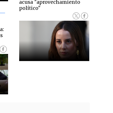
acusa "aprovechamiento
político"
a:
ás