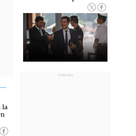
 la
en